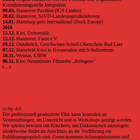
Koordinierungsstelle Integration
09.03.
Hannover Pavillon (IGS Linden)
20.02.
Hannover, SoVD-Landesjugendkonferenz
14.01.
Hamburg goes international
(Dock Europe)
2016
15.12.
Kiel, Universität
12.12.
Hannover, Faust e.V.
09.12.
Osnabrück, Geschwister-Scholl-Oberschule Bad Laer
07.12.
Harsefeld Kino in Kooperation mit Schulzentrum
10.11.
Weimar, EJBW
06.11.
Kino Neumünster Filmreihe „Refugees“
(…)
cc-by-4.0
Der professionell produzierte Film kann kostenlos an
Veranstaltungen, im Unterricht und in Workshops gezeigt werden.
Wir spielen bewusst mit Klischees, um Diskussionen anzuregen;
idealerweise findet im Anschluss an die Vorführung ein
Publikumsgespräch statt. Gerne kommen Schauspielerinnen und