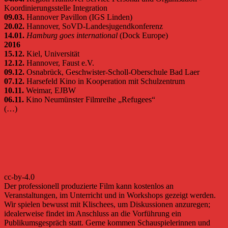
Koordinierungsstelle Integration
09.03.
Hannover Pavillon (IGS Linden)
20.02.
Hannover, SoVD-Landesjugendkonferenz
14.01.
Hamburg goes international
(Dock Europe)
2016
15.12.
Kiel, Universität
12.12.
Hannover, Faust e.V.
09.12.
Osnabrück, Geschwister-Scholl-Oberschule Bad Laer
07.12.
Harsefeld Kino in Kooperation mit Schulzentrum
10.11.
Weimar, EJBW
06.11.
Kino Neumünster Filmreihe „Refugees“
(…)
cc-by-4.0
Der professionell produzierte Film kann kostenlos an
Veranstaltungen, im Unterricht und in Workshops gezeigt werden.
Wir spielen bewusst mit Klischees, um Diskussionen anzuregen;
idealerweise findet im Anschluss an die Vorführung ein
Publikumsgespräch statt. Gerne kommen Schauspielerinnen und