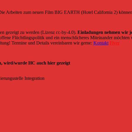
n: Die Arbeiten zum neuen Film BIG EARTH (Hotel California 2) könne
ngen gezeigt zu werden (Lizenz cc-by-4.0).
Einladungen nehmen wir je
ne offene Flüchtlingspolitik und ein menschlicheres Miteinander möchte
ltung! Termine und Details vereinbaren wir gerne:
Kontakt
Flyer
, wird/wurde HC auch hier gezeigt
erungsstelle Integration