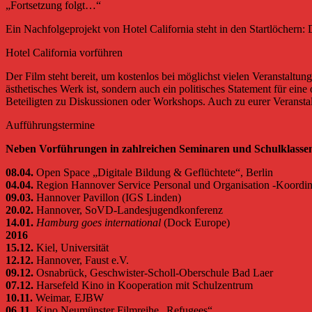
„Fortsetzung folgt…“
Ein Nachfolgeprojekt von Hotel California steht in den Startlöcher
Hotel California vorführen
Der Film steht bereit, um kostenlos bei möglichst vielen Veranstaltu
ästhetisches Werk ist, sondern auch ein politisches Statement für ei
Beteiligten zu Diskussionen oder Workshops. Auch zu eurer Veransta
Aufführungstermine
Neben Vorführungen in zahlreichen Seminaren und Schulklassen
08.04.
Open Space „Digitale Bildung & Geflüchtete“, Berlin
04.04.
Region Hannover
Service Personal und Organisation -Koordini
09.03.
Hannover Pavillon (IGS Linden)
20.02.
Hannover, SoVD-Landesjugendkonferenz
14.01.
Hamburg goes international
(Dock Europe)
2016
15.12.
Kiel, Universität
12.12.
Hannover, Faust e.V.
09.12.
Osnabrück, Geschwister-Scholl-Oberschule Bad Laer
07.12.
Harsefeld Kino in Kooperation mit Schulzentrum
10.11.
Weimar, EJBW
06.11.
Kino Neumünster Filmreihe „Refugees“